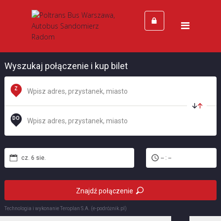
Strona Główna
Cennik
Kontakt
Wyszukaj połączenie i kup bilet
Z
DO
cz. 6 sie.
-- : --
Znajdź połączenie
Technologia i wykonanie
Teroplan S.A. (e-podróżnik.pl)