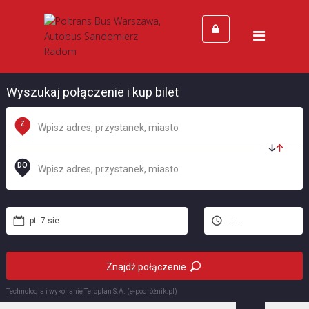
Strona Główna
Cennik
Kontakt
Wyszukaj połączenie i kup bilet
Z
DO
pt. 7 sie.
-- : --
Znajdź połączenie
Technologia i wykonanie
Teroplan S.A. (e-podróżnik.pl)