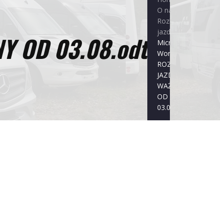
O nas
Rozkład
jazdy
Y OD 03.08.odt
Microsoft
Word –
ROZKŁAD
JAZDY
WAŻNY
OD
03.08.odt