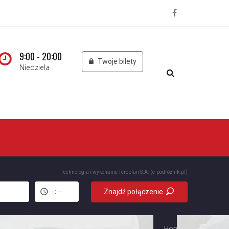
9:00 - 20:00
Twoje bilety
Niedziela
Technologia i wykonanie
Teroplan S.A. (e-podróżnik.pl)
Znajdź połączenie
-- : --
Home