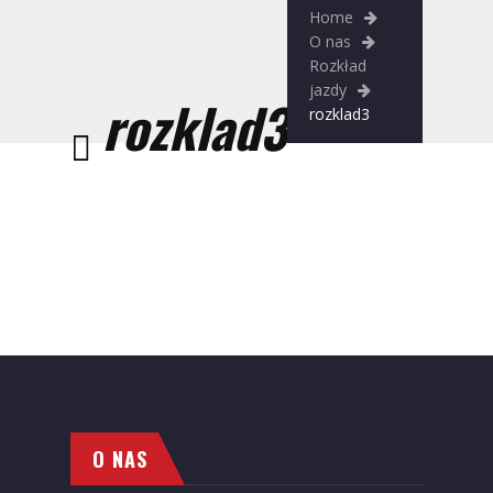
Home
O nas
Rozkład
jazdy
rozklad3
rozklad3
O NAS