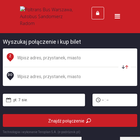
Strona Główna
Cennik
Kontakt
Wyszukaj połączenie i kup bilet
Z
DO
pt. 7 sie.
-- : --
Znajdź połączenie
Technologia i wykonanie
Teroplan S.A. (e-podróżnik.pl)