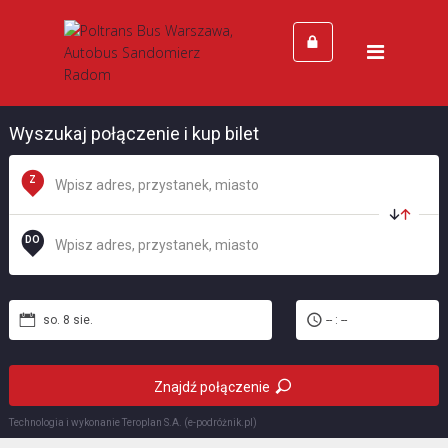
Strona Główna
Cennik
Kontakt
Wyszukaj połączenie i kup bilet
Z
DO
so. 8 sie.
-- : --
Znajdź połączenie
Technologia i wykonanie
Teroplan S.A. (e-podróżnik.pl)