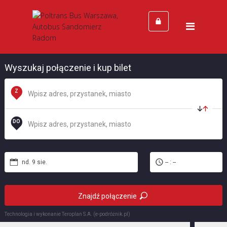
Strona Główna
Cennik
Kontakt
Wyszukaj połączenie i kup bilet
Z
DO
nd. 9 sie.
-- : --
Znajdź połączenie
Technologia i wykonanie
Teroplan S.A. (e-podróżnik.pl)